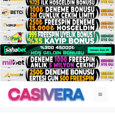
İçeriğe
atla
Menü