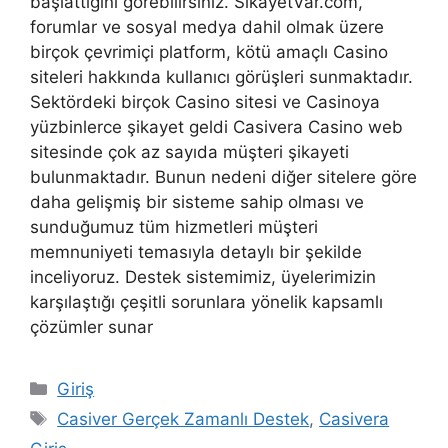
başlattığını görebilirsiniz. SikayetVar.com,
forumlar ve sosyal medya dahil olmak üzere
birçok çevrimiçi platform, kötü amaçlı Casino
siteleri hakkında kullanıcı görüşleri sunmaktadır.
Sektördeki birçok Casino sitesi ve Casinoya
yüzbinlerce şikayet geldi Casivera Casino web
sitesinde çok az sayıda müşteri şikayeti
bulunmaktadır. Bunun nedeni diğer sitelere göre
daha gelişmiş bir sisteme sahip olması ve
sunduğumuz tüm hizmetleri müşteri
memnuniyeti temasıyla detaylı bir şekilde
inceliyoruz. Destek sistemimiz, üyelerimizin
karşılaştığı çeşitli sorunlara yönelik kapsamlı
çözümler sunar
Kategoriler
Giriş
Etiketler
Casiver Gerçek Zamanlı Destek
,
Casivera