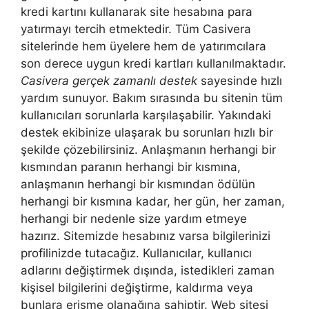
kredi kartını kullanarak site hesabına para
yatırmayı tercih etmektedir. Tüm Casivera
sitelerinde hem üyelere hem de yatırımcılara
son derece uygun kredi kartları kullanılmaktadır.
Casivera gerçek zamanlı destek
sayesinde hızlı
yardım sunuyor. Bakım sırasında bu sitenin tüm
kullanıcıları sorunlarla karşılaşabilir. Yakındaki
destek ekibinize ulaşarak bu sorunları hızlı bir
şekilde çözebilirsiniz. Anlaşmanın herhangi bir
kısmından paranın herhangi bir kısmına,
anlaşmanın herhangi bir kısmından ödülün
herhangi bir kısmına kadar, her gün, her zaman,
herhangi bir nedenle size yardım etmeye
hazırız. Sitemizde hesabınız varsa bilgilerinizi
profilinizde tutacağız. Kullanıcılar, kullanıcı
adlarını değiştirmek dışında, istedikleri zaman
kişisel bilgilerini değiştirme, kaldırma veya
bunlara erişme olanağına sahiptir. Web sitesi