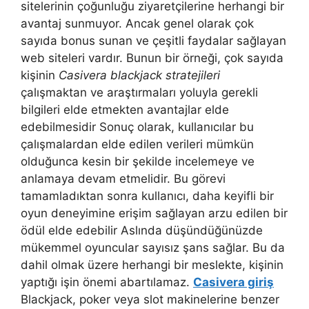
sitelerinin çoğunluğu ziyaretçilerine herhangi bir
avantaj sunmuyor. Ancak genel olarak çok
sayıda bonus sunan ve çeşitli faydalar sağlayan
web siteleri vardır. Bunun bir örneği, çok sayıda
kişinin
Casivera blackjack stratejileri
çalışmaktan ve araştırmaları yoluyla gerekli
bilgileri elde etmekten avantajlar elde
edebilmesidir Sonuç olarak, kullanıcılar bu
çalışmalardan elde edilen verileri mümkün
olduğunca kesin bir şekilde incelemeye ve
anlamaya devam etmelidir. Bu görevi
tamamladıktan sonra kullanıcı, daha keyifli bir
oyun deneyimine erişim sağlayan arzu edilen bir
ödül elde edebilir Aslında düşündüğünüzde
mükemmel oyuncular sayısız şans sağlar. Bu da
dahil olmak üzere herhangi bir meslekte, kişinin
yaptığı işin önemi abartılamaz.
Casivera giriş
Blackjack, poker veya slot makinelerine benzer