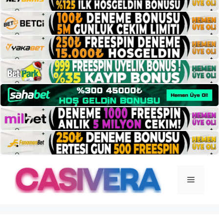
İçeriğe
atla
Menü