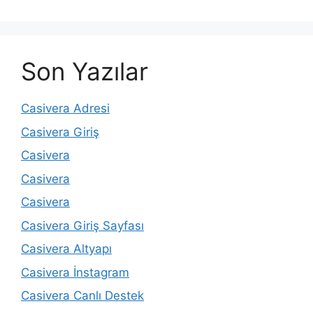
Son Yazılar
Casivera Adresi
Casivera Giriş
Casivera
Casivera
Casivera
Casivera Giriş Sayfası
Casivera Altyapı
Casivera İnstagram
Casivera Canlı Destek