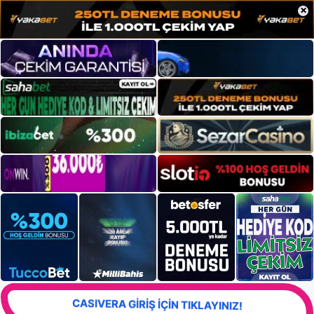
×
CASIVERA GİRİŞ İÇİN TIKLAYINIZ!