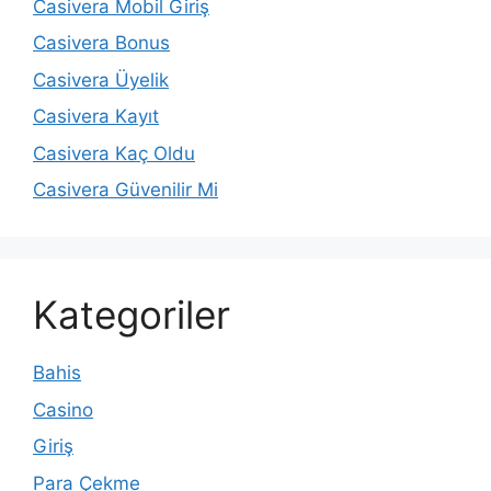
Casivera Mobil Giriş
Casivera Bonus
Casivera Üyelik
Casivera Kayıt
Casivera Kaç Oldu
Casivera Güvenilir Mi
Kategoriler
Bahis
Casino
Giriş
Para Çekme