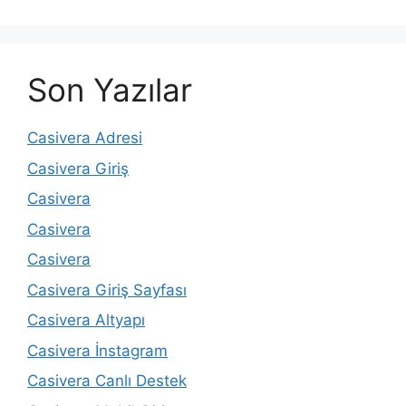
Son Yazılar
Casivera Adresi
Casivera Giriş
Casivera
Casivera
Casivera
Casivera Giriş Sayfası
Casivera Altyapı
Casivera İnstagram
Casivera Canlı Destek