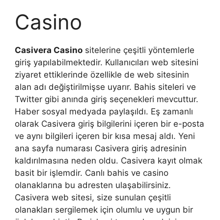
Casino
Casivera Casino
sitelerine çeşitli yöntemlerle
giriş yapılabilmektedir. Kullanıcıları web sitesini
ziyaret ettiklerinde özellikle de web sitesinin
alan adı değiştirilmişse uyarır. Bahis siteleri ve
Twitter gibi anında giriş seçenekleri mevcuttur.
Haber sosyal medyada paylaşıldı. Eş zamanlı
olarak Casivera giriş bilgilerini içeren bir e-posta
ve aynı bilgileri içeren bir kısa mesaj aldı. Yeni
ana sayfa numarası Casivera giriş adresinin
kaldırılmasına neden oldu. Casivera kayıt olmak
basit bir işlemdir. Canlı bahis ve casino
olanaklarına bu adresten ulaşabilirsiniz.
Casivera web sitesi, size sunulan çeşitli
olanakları sergilemek için olumlu ve uygun bir