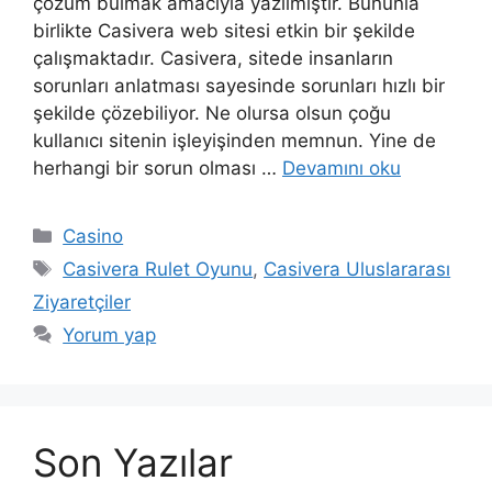
çözüm bulmak amacıyla yazılmıştır. Bununla
birlikte Casivera web sitesi etkin bir şekilde
çalışmaktadır. Casivera, sitede insanların
sorunları anlatması sayesinde sorunları hızlı bir
şekilde çözebiliyor. Ne olursa olsun çoğu
kullanıcı sitenin işleyişinden memnun. Yine de
herhangi bir sorun olması …
Devamını oku
Kategoriler
Casino
Etiketler
Casivera Rulet Oyunu
,
Casivera Uluslararası
Ziyaretçiler
Yorum yap
Son Yazılar