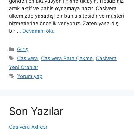
gönderilen aktivasyon linkine tıklayın. Hesabınız
artık aktif ve bahis oynamaya hazır. Casivera
ülkemizde yasadışı bir bahis sitesidir ve müşteri
hizmetlerine öncelik veriyoruz. Zaten yasa dışı
bir …
Devamını oku
Kategoriler
Giriş
Etiketler
Casivera
,
Casivera Para Çekme
,
Casivera
Yeni Oranlar
Yorum yap
Son Yazılar
Casivera Adresi