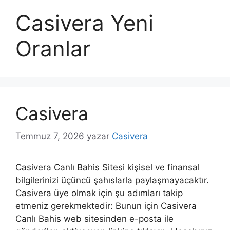
Casivera Yeni
Oranlar
Casivera
Temmuz 7, 2026
yazar
Casivera
Casivera Canlı Bahis Sitesi kişisel ve finansal
bilgilerinizi üçüncü şahıslarla paylaşmayacaktır.
Casivera üye olmak için şu adımları takip
etmeniz gerekmektedir: Bunun için Casivera
Canlı Bahis web sitesinden e-posta ile