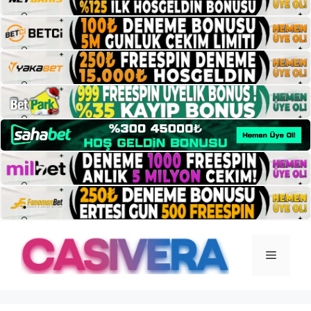
İçeriğe
atla
Menü