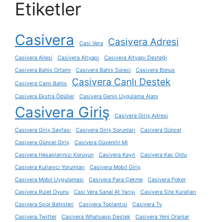
Etiketler
Casivera
Casivera Adresi
Casi Vera
Casivera Ailesi
Casivera Altyapı
Casivera Altyapı Desteği
Casivera Bahis Ortamı
Casivera Bahis Süreci
Casivera Bonus
Casivera Canlı Destek
Casivera Canlı Bahis
Casivera Ekstra Ödüller
Casivera Geniş Uygulama Alanı
Casivera Giriş
Casivera Giriş Adresi
Casivera Giriş Sayfası
Casivera Giriş Sorunları
Casivera Güncel
Casivera Güncel Giriş
Casivera Güvenilir Mi
Casivera Hesaplarınızı Koruyun
Casivera Kayıt
Casivera Kaç Oldu
Casivera Kullanıcı Yorumları
Casivera Mobil Giriş
Casivera Mobil Uygulaması
Casivera Para Çekme
Casivera Poker
Casivera Rulet Oyunu
Casi Vera Sanal At Yarışı
Casivera Site Kuralları
Casivera Spor Bahisleri
Casivera Toplantısı
Casivera Tv
Casivera Twitter
Casivera Whatsapp Destek
Casivera Yeni Oranlar