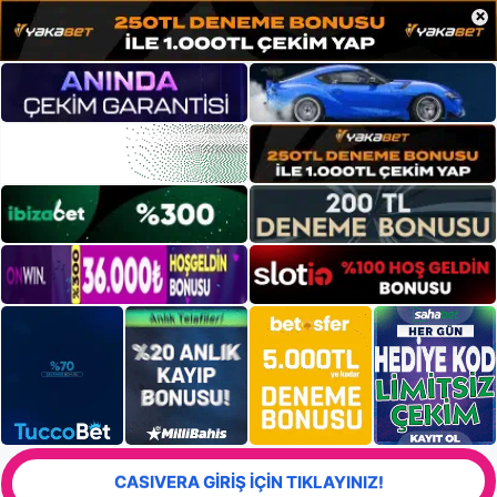
×
CASIVERA GİRİŞ İÇİN TIKLAYINIZ!