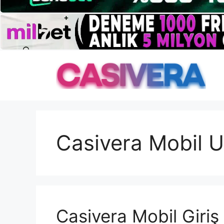
İçeriğe
atla
Casivera Mobil 
Casivera Mobil Giriş