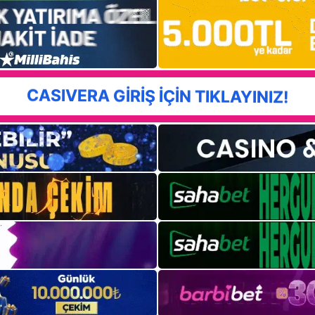
CASIVERA GİRİŞ İÇİN TIKLAYINIZ!