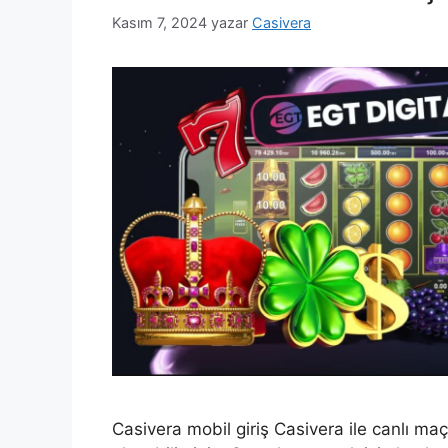
Kasım 7, 2024
yazar
Casivera
Casivera mobil giriş Casivera ile canlı maç