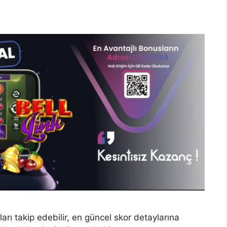
ları takip edebilir, en güncel skor detaylarına