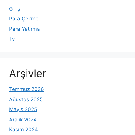
Giriş
Para Çekme
Para Yatırma
Tv
Arşivler
Temmuz 2026
Ağustos 2025
Mayıs 2025
Aralık 2024
Kasım 2024