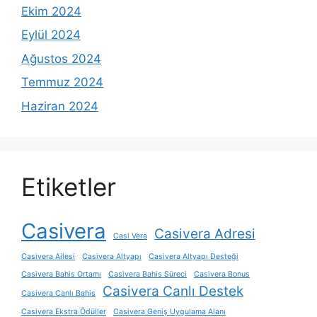
Ekim 2024
Eylül 2024
Ağustos 2024
Temmuz 2024
Haziran 2024
Etiketler
Casivera
Casivera Adresi
Casi Vera
Casivera Ailesi
Casivera Altyapı
Casivera Altyapı Desteği
Casivera Bahis Ortamı
Casivera Bahis Süreci
Casivera Bonus
Casivera Canlı Destek
Casivera Canlı Bahis
Casivera Ekstra Ödüller
Casivera Geniş Uygulama Alanı