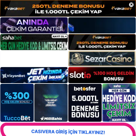
×
CASIVERA GİRİŞ İÇİN TIKLAYINIZ!