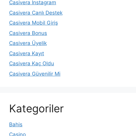
Casivera İnstagram
Casivera Canlı Destek
Casivera Mobil Giriş
Casivera Bonus
Casivera Üyelik
Casivera Kayıt
Casivera Kaç Oldu
Casivera Güvenilir Mi
Kategoriler
Bahis
Casino