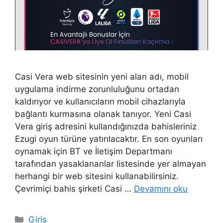
Casi Vera web sitesinin yeni alan adı, mobil
uygulama indirme zorunluluğunu ortadan
kaldırıyor ve kullanıcıların mobil cihazlarıyla
bağlantı kurmasına olanak tanıyor. Yeni Casi
Vera giriş adresini kullandığınızda bahisleriniz
Ezugi oyun türüne yatırılacaktır. En son oyunları
oynamak için BT ve İletişim Departmanı
tarafından yasaklananlar listesinde yer almayan
herhangi bir web sitesini kullanabilirsiniz.
Çevrimiçi bahis şirketi Casi …
Devamını oku
Kategoriler
Giriş