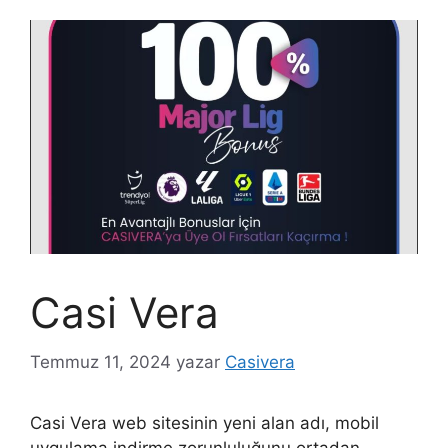
Casi Vera
Temmuz 11, 2024
yazar
Casivera
Casi Vera web sitesinin yeni alan adı, mobil
uygulama indirme zorunluluğunu ortadan