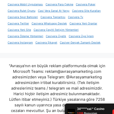
Casivera Mobil Uygulaması
Casivera Para Çekme
Casivera Poker
Casivera Rulet Oyunu
Casi Vera Sanal At Yarışı
Casivera Site Kuralları
Casivera Spor Bahisleri
Casivera Toplantısı
Casivera Tv
Casivera Twitter
Casivera Whatsapp Destek
Casivera Yeni Oranlar
Casivera Yeni Site
Casivera Çeşitli İletişim Yöntemleri
Casivera Ödeme Yöntemleri
Casivera Üyelik
Casivera Üye İşlem
Casivera İnstagram
Casivera Şikayet
Casiver Gerçek Zamanlı Destek
"Avrasya'nın en büyük reklam platformunda olmak için
Microsoft Teams:
reklam@avrasyamarketing.com
adresimizden veya Telegram: @Avrasyamarketing
adresimizden irtibat kurabilirsiniz. (Tek iletişim
adreslerimiz teams / telegram ve mail adresimizdir.
Harici hiçbir iletişim adresimiz bulunmamaktadır.
Lütfen itibar etmeyiniz.) Türkiye yasalarına göre 7258
sayılı kanun uyarınca yasa dışı bahis oynamanın
cezaları mevcuttur. Şu an bulunduğunuz site hiç bir