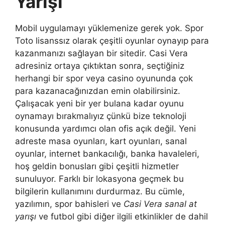
Yarışı
Mobil uygulamayı yüklemenize gerek yok. Spor
Toto lisanssız olarak çeşitli oyunlar oynayıp para
kazanmanızı sağlayan bir sitedir. Casi Vera
adresiniz ortaya çıktıktan sonra, seçtiğiniz
herhangi bir spor veya casino oyununda çok
para kazanacağınızdan emin olabilirsiniz.
Çalışacak yeni bir yer bulana kadar oyunu
oynamayı bırakmalıyız çünkü bize teknoloji
konusunda yardımcı olan ofis açık değil. Yeni
adreste masa oyunları, kart oyunları, sanal
oyunlar, internet bankacılığı, banka havaleleri,
hoş geldin bonusları gibi çeşitli hizmetler
sunuluyor. Farklı bir lokasyona geçmek bu
bilgilerin kullanımını durdurmaz. Bu cümle,
yazılımın, spor bahisleri ve
Casi Vera sanal at
yarışı
ve futbol gibi diğer ilgili etkinlikler de dahil