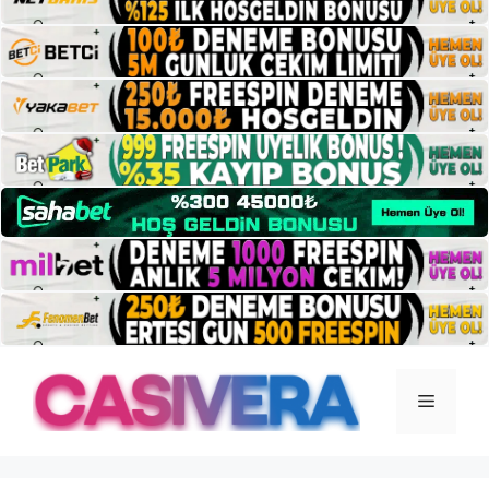
İçeriğe
atla
Menü