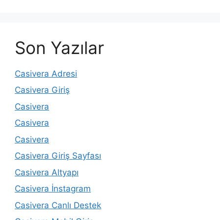
Son Yazılar
Casivera Adresi
Casivera Giriş
Casivera
Casivera
Casivera
Casivera Giriş Sayfası
Casivera Altyapı
Casivera İnstagram
Casivera Canlı Destek