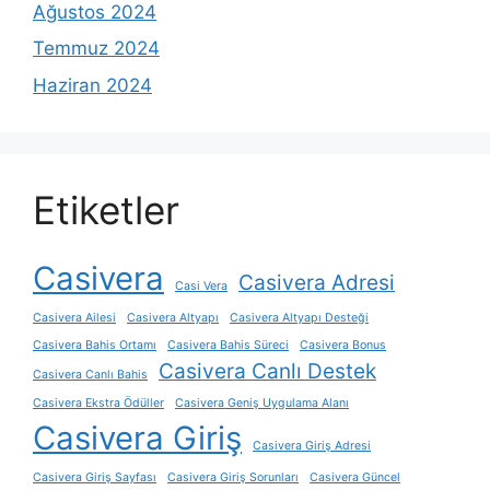
Ağustos 2024
Temmuz 2024
Haziran 2024
Etiketler
Casivera
Casivera Adresi
Casi Vera
Casivera Ailesi
Casivera Altyapı
Casivera Altyapı Desteği
Casivera Bahis Ortamı
Casivera Bahis Süreci
Casivera Bonus
Casivera Canlı Destek
Casivera Canlı Bahis
Casivera Ekstra Ödüller
Casivera Geniş Uygulama Alanı
Casivera Giriş
Casivera Giriş Adresi
Casivera Giriş Sayfası
Casivera Giriş Sorunları
Casivera Güncel