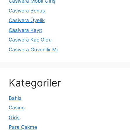
Casivera Mobil Giriş
Casivera Bonus
Casivera Üyelik
Casivera Kayıt
Casivera Kaç Oldu
Casivera Güvenilir Mi
Kategoriler
Bahis
Casino
Giriş
Para Çekme