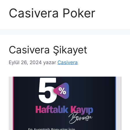
Casivera Poker
Casivera Şikayet
Eylül 26, 2024
yazar
Casivera