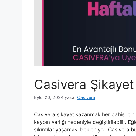
Casivera Şikayet
Eylül 26, 2024
yazar
Casivera
Casivera şikayet kazanmak her bahis için şa
kaybın varlığı nedeniyle değiştirilebilir. 
sıkıntılar yaşaması bekleniyor. Casivera b