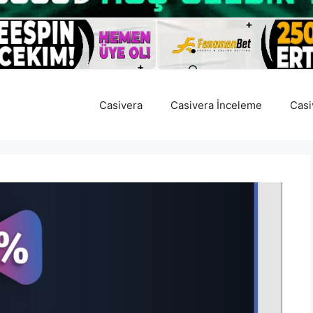
Casivera
Casivera İnceleme
Casi