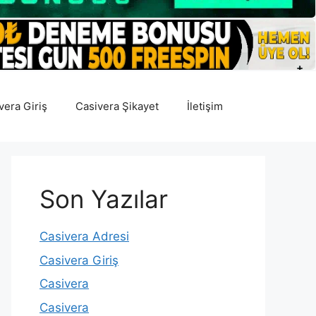
vera Giriş
Casivera Şikayet
İletişim
Son Yazılar
Casivera Adresi
Casivera Giriş
Casivera
Casivera