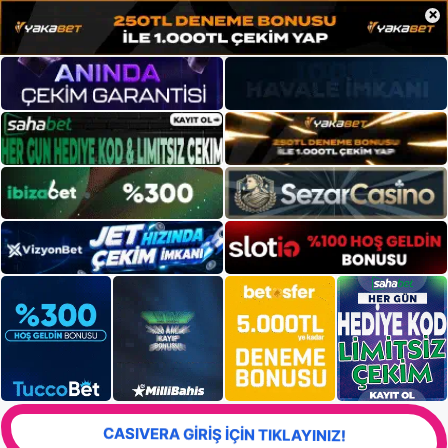
×
CASIVERA GİRİŞ İÇİN TIKLAYINIZ!