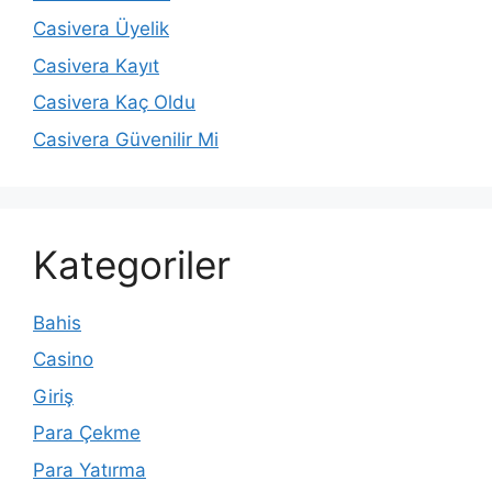
Casivera Üyelik
Casivera Kayıt
Casivera Kaç Oldu
Casivera Güvenilir Mi
Kategoriler
Bahis
Casino
Giriş
Para Çekme
Para Yatırma