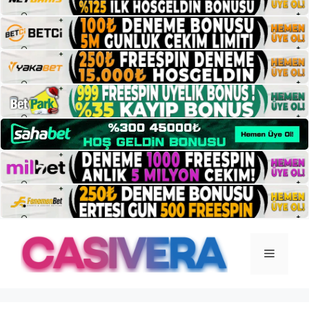
İçeriğe
atla
Menü