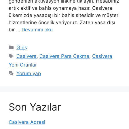
gönderilen aktivasyon linkine tıklayın. Hesabınız
artık aktif ve bahis oynamaya hazır. Casivera
ülkemizde yasadışı bir bahis sitesidir ve müşteri
hizmetlerine öncelik veriyoruz. Zaten yasa dışı
bir …
Devamını oku
Kategoriler
Giriş
Etiketler
Casivera
,
Casivera Para Çekme
,
Casivera
Yeni Oranlar
Yorum yap
Son Yazılar
Casivera Adresi