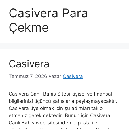
Casivera Para
Çekme
Casivera
Temmuz 7, 2026
yazar
Casivera
Casivera Canlı Bahis Sitesi kişisel ve finansal
bilgilerinizi üçüncü şahıslarla paylaşmayacaktır.
Casivera üye olmak için şu adımları takip
etmeniz gerekmektedir: Bunun için Casivera
Canlı Bahis web sitesinden e-posta ile