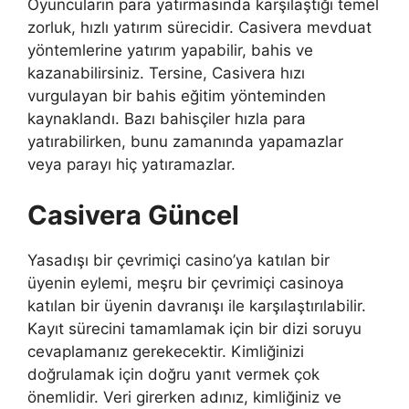
Oyuncuların para yatırmasında karşılaştığı temel
zorluk, hızlı yatırım sürecidir. Casivera mevduat
yöntemlerine yatırım yapabilir, bahis ve
kazanabilirsiniz. Tersine, Casivera hızı
vurgulayan bir bahis eğitim yönteminden
kaynaklandı. Bazı bahisçiler hızla para
yatırabilirken, bunu zamanında yapamazlar
veya parayı hiç yatıramazlar.
Casivera Güncel
Yasadışı bir çevrimiçi casino’ya katılan bir
üyenin eylemi, meşru bir çevrimiçi casinoya
katılan bir üyenin davranışı ile karşılaştırılabilir.
Kayıt sürecini tamamlamak için bir dizi soruyu
cevaplamanız gerekecektir. Kimliğinizi
doğrulamak için doğru yanıt vermek çok
önemlidir. Veri girerken adınız, kimliğiniz ve