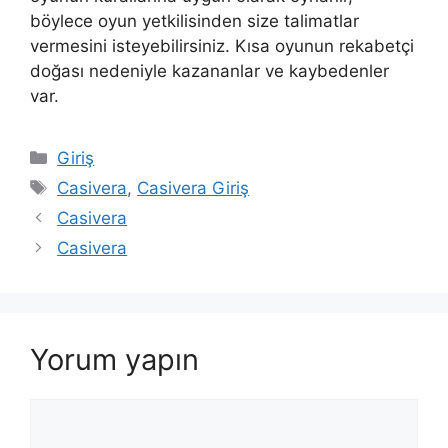
böylece oyun yetkilisinden size talimatlar
vermesini isteyebilirsiniz. Kısa oyunun rekabetçi
doğası nedeniyle kazananlar ve kaybedenler
var.
Kategoriler
Giriş
Etiketler
Casivera
,
Casivera Giriş
Casivera
Casivera
Yorum yapın
Yorum