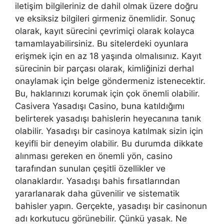
iletişim bilgileriniz de dahil olmak üzere doğru
ve eksiksiz bilgileri girmeniz önemlidir. Sonuç
olarak, kayıt sürecini çevrimiçi olarak kolayca
tamamlayabilirsiniz. Bu sitelerdeki oyunlara
erişmek için en az 18 yaşında olmalısınız. Kayıt
sürecinin bir parçası olarak, kimliğinizi derhal
onaylamak için belge göndermeniz istenecektir.
Bu, haklarınızı korumak için çok önemli olabilir.
Casivera Yasadışı Casino, buna katıldığımı
belirterek yasadışı bahislerin heyecanına tanık
olabilir. Yasadışı bir casinoya katılmak sizin için
keyifli bir deneyim olabilir. Bu durumda dikkate
alınması gereken en önemli yön, casino
tarafından sunulan çeşitli özellikler ve
olanaklardır. Yasadışı bahis fırsatlarından
yararlanarak daha güvenilir ve sistematik
bahisler yapın. Gerçekte, yasadışı bir casinonun
adı korkutucu görünebilir. Çünkü yasak. Ne