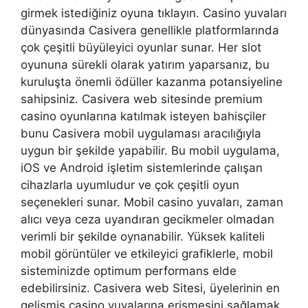
girmek istediğiniz oyuna tıklayın. Casino yuvaları
dünyasında Casivera genellikle platformlarında
çok çeşitli büyüleyici oyunlar sunar. Her slot
oyununa sürekli olarak yatırım yaparsanız, bu
kuruluşta önemli ödüller kazanma potansiyeline
sahipsiniz. Casivera web sitesinde premium
casino oyunlarına katılmak isteyen bahisçiler
bunu Casivera mobil uygulaması aracılığıyla
uygun bir şekilde yapabilir. Bu mobil uygulama,
iOS ve Android işletim sistemlerinde çalışan
cihazlarla uyumludur ve çok çeşitli oyun
seçenekleri sunar. Mobil casino yuvaları, zaman
alıcı veya ceza uyandıran gecikmeler olmadan
verimli bir şekilde oynanabilir. Yüksek kaliteli
mobil görüntüler ve etkileyici grafiklerle, mobil
sisteminizde optimum performans elde
edebilirsiniz. Casivera web Sitesi, üyelerinin en
gelişmiş casino yuvalarına erişmesini sağlamak