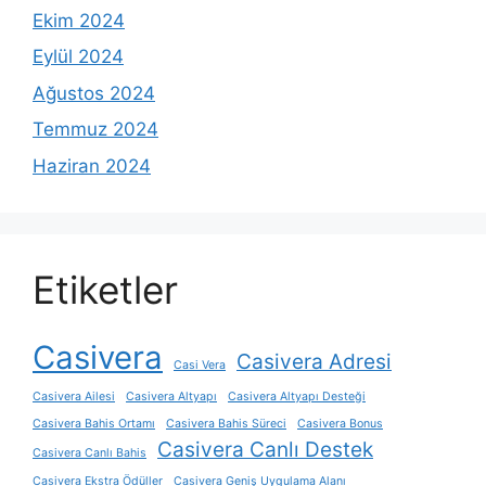
Ekim 2024
Eylül 2024
Ağustos 2024
Temmuz 2024
Haziran 2024
Etiketler
Casivera
Casivera Adresi
Casi Vera
Casivera Ailesi
Casivera Altyapı
Casivera Altyapı Desteği
Casivera Bahis Ortamı
Casivera Bahis Süreci
Casivera Bonus
Casivera Canlı Destek
Casivera Canlı Bahis
Casivera Ekstra Ödüller
Casivera Geniş Uygulama Alanı