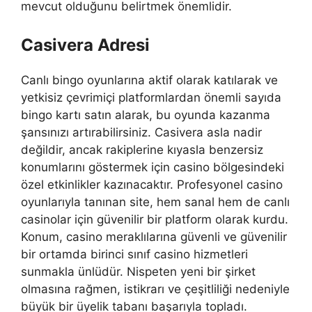
mevcut olduğunu belirtmek önemlidir.
Casivera Adresi
Canlı bingo oyunlarına aktif olarak katılarak ve
yetkisiz çevrimiçi platformlardan önemli sayıda
bingo kartı satın alarak, bu oyunda kazanma
şansınızı artırabilirsiniz. Casivera asla nadir
değildir, ancak rakiplerine kıyasla benzersiz
konumlarını göstermek için casino bölgesindeki
özel etkinlikler kazınacaktır. Profesyonel casino
oyunlarıyla tanınan site, hem sanal hem de canlı
casinolar için güvenilir bir platform olarak kurdu.
Konum, casino meraklılarına güvenli ve güvenilir
bir ortamda birinci sınıf casino hizmetleri
sunmakla ünlüdür. Nispeten yeni bir şirket
olmasına rağmen, istikrarı ve çeşitliliği nedeniyle
büyük bir üyelik tabanı başarıyla topladı.