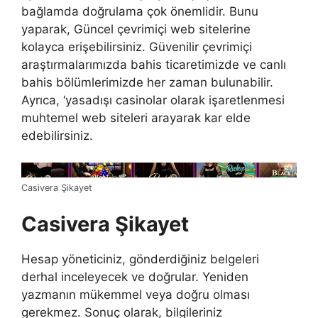
bağlamda doğrulama çok önemlidir. Bunu
yaparak, Güncel çevrimiçi web sitelerine
kolayca erişebilirsiniz. Güvenilir çevrimiçi
araştırmalarımızda bahis ticaretimizde ve canlı
bahis bölümlerimizde her zaman bulunabilir.
Ayrıca, ‘yasadışı casinolar olarak işaretlenmesi
muhtemel web siteleri arayarak kar elde
edebilirsiniz.
Casivera Şikayet
Casivera Şikayet
Hesap yöneticiniz, gönderdiğiniz belgeleri
derhal inceleyecek ve doğrular. Yeniden
yazmanın mükemmel veya doğru olması
gerekmez. Sonuç olarak, bilgileriniz