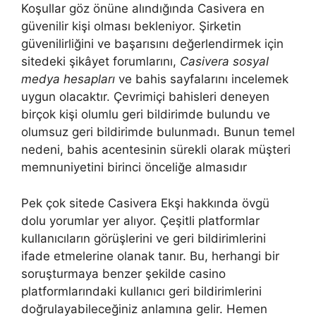
Koşullar göz önüne alındığında Casivera en
güvenilir kişi olması bekleniyor. Şirketin
güvenilirliğini ve başarısını değerlendirmek için
sitedeki şikâyet forumlarını,
Casivera sosyal
medya hesapları
ve bahis sayfalarını incelemek
uygun olacaktır. Çevrimiçi bahisleri deneyen
birçok kişi olumlu geri bildirimde bulundu ve
olumsuz geri bildirimde bulunmadı. Bunun temel
nedeni, bahis acentesinin sürekli olarak müşteri
memnuniyetini birinci önceliğe almasıdır
Pek çok sitede Casivera Ekşi hakkında övgü
dolu yorumlar yer alıyor. Çeşitli platformlar
kullanıcıların görüşlerini ve geri bildirimlerini
ifade etmelerine olanak tanır. Bu, herhangi bir
soruşturmaya benzer şekilde casino
platformlarındaki kullanıcı geri bildirimlerini
doğrulayabileceğiniz anlamına gelir. Hemen