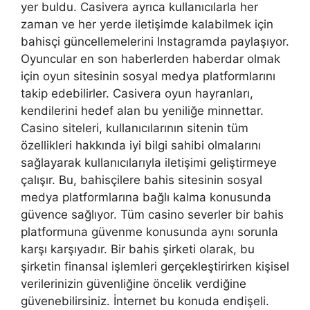
yer buldu. Casivera ayrıca kullanıcılarla her
zaman ve her yerde iletişimde kalabilmek için
bahisçi güncellemelerini Instagramda paylaşıyor.
Oyuncular en son haberlerden haberdar olmak
için oyun sitesinin sosyal medya platformlarını
takip edebilirler. Casivera oyun hayranları,
kendilerini hedef alan bu yeniliğe minnettar.
Casino siteleri, kullanıcılarının sitenin tüm
özellikleri hakkında iyi bilgi sahibi olmalarını
sağlayarak kullanıcılarıyla iletişimi geliştirmeye
çalışır. Bu, bahisçilere bahis sitesinin sosyal
medya platformlarına bağlı kalma konusunda
güvence sağlıyor. Tüm casino severler bir bahis
platformuna güvenme konusunda aynı sorunla
karşı karşıyadır. Bir bahis şirketi olarak, bu
şirketin finansal işlemleri gerçekleştirirken kişisel
verilerinizin güvenliğine öncelik verdiğine
güvenebilirsiniz. İnternet bu konuda endişeli.