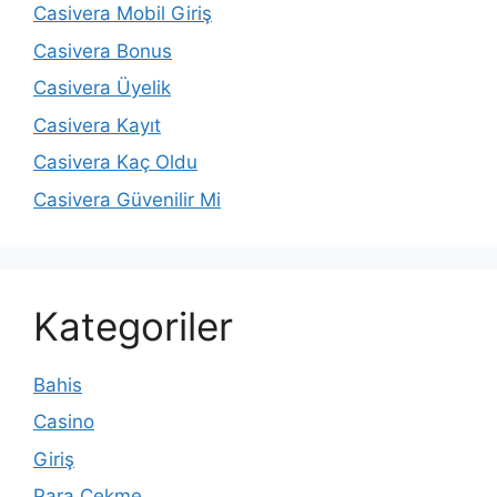
Casivera Mobil Giriş
Casivera Bonus
Casivera Üyelik
Casivera Kayıt
Casivera Kaç Oldu
Casivera Güvenilir Mi
Kategoriler
Bahis
Casino
Giriş
Para Çekme