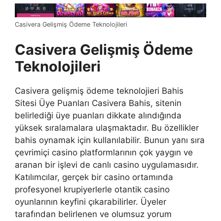
Casivera Gelişmiş Ödeme Teknolojileri
Casivera Gelişmiş Ödeme
Teknolojileri
Casivera gelişmiş ödeme teknolojieri Bahis
Sitesi Üye Puanları Casivera Bahis, sitenin
belirlediği üye puanları dikkate alındığında
yüksek sıralamalara ulaşmaktadır. Bu özellikler
bahis oynamak için kullanılabilir. Bunun yanı sıra
çevrimiçi casino platformlarının çok yaygın ve
aranan bir işlevi de canlı casino uygulamasıdır.
Katılımcılar, gerçek bir casino ortamında
profesyonel krupiyerlerle otantik casino
oyunlarının keyfini çıkarabilirler. Üyeler
tarafından belirlenen ve olumsuz yorum