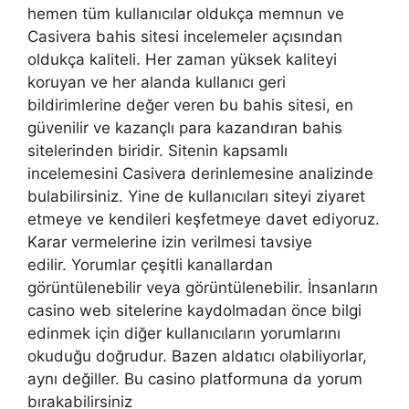
hemen tüm kullanıcılar oldukça memnun ve
Casivera bahis sitesi incelemeler açısından
oldukça kaliteli. Her zaman yüksek kaliteyi
koruyan ve her alanda kullanıcı geri
bildirimlerine değer veren bu bahis sitesi, en
güvenilir ve kazançlı para kazandıran bahis
sitelerinden biridir. Sitenin kapsamlı
incelemesini Casivera derinlemesine analizinde
bulabilirsiniz. Yine de kullanıcıları siteyi ziyaret
etmeye ve kendileri keşfetmeye davet ediyoruz.
Karar vermelerine izin verilmesi tavsiye
edilir. Yorumlar çeşitli kanallardan
görüntülenebilir veya görüntülenebilir. İnsanların
casino web sitelerine kaydolmadan önce bilgi
edinmek için diğer kullanıcıların yorumlarını
okuduğu doğrudur. Bazen aldatıcı olabiliyorlar,
aynı değiller. Bu casino platformuna da yorum
bırakabilirsiniz