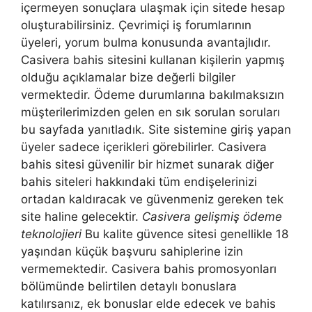
içermeyen sonuçlara ulaşmak için sitede hesap
oluşturabilirsiniz. Çevrimiçi iş forumlarının
üyeleri, yorum bulma konusunda avantajlıdır.
Casivera bahis sitesini kullanan kişilerin yapmış
olduğu açıklamalar bize değerli bilgiler
vermektedir. Ödeme durumlarına bakılmaksızın
müşterilerimizden gelen en sık sorulan soruları
bu sayfada yanıtladık. Site sistemine giriş yapan
üyeler sadece içerikleri görebilirler. Casivera
bahis sitesi güvenilir bir hizmet sunarak diğer
bahis siteleri hakkındaki tüm endişelerinizi
ortadan kaldıracak ve güvenmeniz gereken tek
site haline gelecektir.
Casivera gelişmiş ödeme
teknolojieri
Bu kalite güvence sitesi genellikle 18
yaşından küçük başvuru sahiplerine izin
vermemektedir. Casivera bahis promosyonları
bölümünde belirtilen detaylı bonuslara
katılırsanız, ek bonuslar elde edecek ve bahis