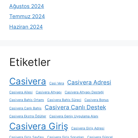
Ağustos 2024
Temmuz 2024
Haziran 2024
Etiketler
Casivera
Casivera Adresi
Casi Vera
Casivera Ailesi
Casivera Altyapı
Casivera Altyapı Desteği
Casivera Bahis Ortamı
Casivera Bahis Süreci
Casivera Bonus
Casivera Canlı Destek
Casivera Canlı Bahis
Casivera Ekstra Ödüller
Casivera Geniş Uygulama Alanı
Casivera Giriş
Casivera Giriş Adresi
Casivera Giriş Sayfası
Casivera Giriş Sorunları
Casivera Güncel