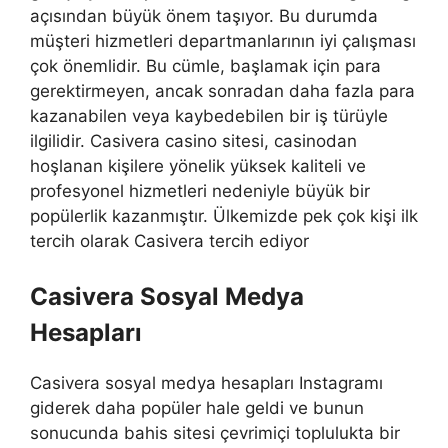
açısından büyük önem taşıyor. Bu durumda
müşteri hizmetleri departmanlarının iyi çalışması
çok önemlidir. Bu cümle, başlamak için para
gerektirmeyen, ancak sonradan daha fazla para
kazanabilen veya kaybedebilen bir iş türüyle
ilgilidir. Casivera casino sitesi, casinodan
hoşlanan kişilere yönelik yüksek kaliteli ve
profesyonel hizmetleri nedeniyle büyük bir
popülerlik kazanmıştır. Ülkemizde pek çok kişi ilk
tercih olarak Casivera tercih ediyor
Casivera Sosyal Medya
Hesapları
Casivera sosyal medya hesapları Instagramı
giderek daha popüler hale geldi ve bunun
sonucunda bahis sitesi çevrimiçi toplulukta bir