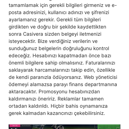
tamamlamak için gerekli bilgileri girmeniz ve e-
posta adresinizi, kullanıcı adınızı ve şifrenizi
ayarlamanız gerekir. Gerekli tüm bilgileri
girdikten ve doğru bir şekilde kaydettikten
sonra Casivera sizden belgeyi iletmenizi
isteyecektir. Bize verdiğiniz verilerin ve
sunduğunuz belgelerin doğruluğunu kontrol
edeceğiz. Hesabınızı kapatmadan önce bazı
önemli bilgilere sahip olmalısınız. Faturalarınızı
saklayarak harcamalarınızı takip edin, özellikle
de kendi paranızla ödüyorsanız. Web yöneticisi
ödemeyi alamazsa parayı finans departmanına
aktaracaktır. Promosyonu hesabınızdan
kaldırmanızı öneririz. Reklamlar tamamen
ortadan kaldırıldı. Hiçbir bahis oynamanıza
gerek kalmadan kazancınızı çekebilirsiniz.