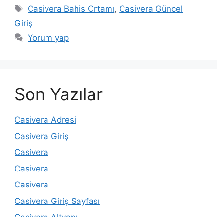
Etiketler
Casivera Bahis Ortamı
,
Casivera Güncel
Giriş
Yorum yap
Son Yazılar
Casivera Adresi
Casivera Giriş
Casivera
Casivera
Casivera
Casivera Giriş Sayfası