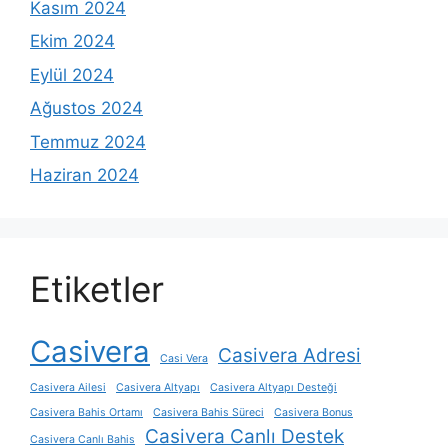
Kasım 2024
Ekim 2024
Eylül 2024
Ağustos 2024
Temmuz 2024
Haziran 2024
Etiketler
Casivera
Casivera Adresi
Casi Vera
Casivera Ailesi
Casivera Altyapı
Casivera Altyapı Desteği
Casivera Bahis Ortamı
Casivera Bahis Süreci
Casivera Bonus
Casivera Canlı Destek
Casivera Canlı Bahis