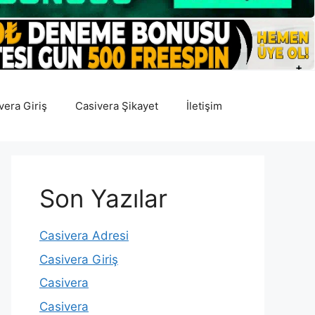
vera Giriş
Casivera Şikayet
İletişim
Son Yazılar
Casivera Adresi
Casivera Giriş
Casivera
Casivera