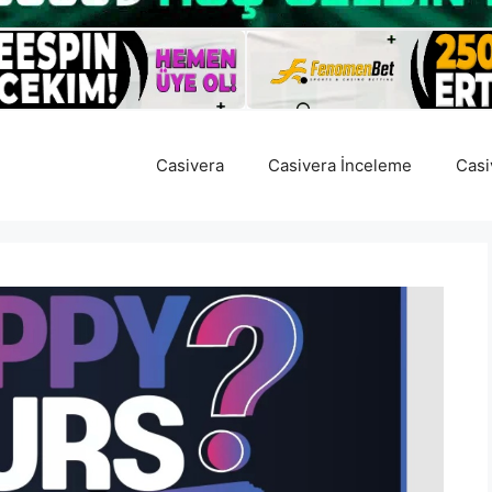
Casivera
Casivera İnceleme
Casi