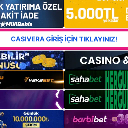
CASIVERA GİRİŞ İÇİN TIKLAYINIZ!