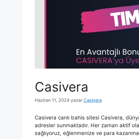
Casivera
Haziran 11, 2024
yazar
Casivera
Casivera canlı bahis sitesi Casivera, düny
adresler sunmaktadır. Her zaman aktif olan
sağlıyoruz, eğlenmenize ve para kazanmanı