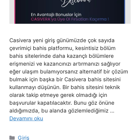
Casivera yeni giriş günümüzde çok sayıda
çevrimiçi bahis platformu, kesintisiz bölüm
bahis sitelerinde daha kazançlı bölümlere
erişmenizi ve kazancınızı artırmanızı sağlıyor
eğer ulaşım bulamıyorsanız alternatif bir çözüm
bulmak için başka bir Casivera bahis sitesini
kullanmayı düşünün. Bir bahis sitesini teknik
olarak takip etmeye gerek olmadığı için
başvurular kapatılacaktır. Bunu göz önüne
aldığımızda, bu alanda gözlemlediğimiz …
Devamını oku
Kategoriler
Giriş