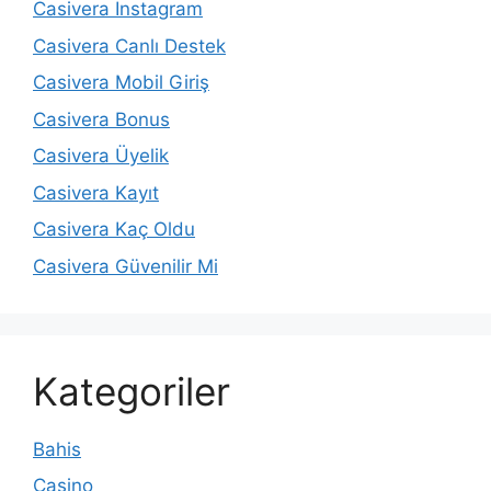
Casivera İnstagram
Casivera Canlı Destek
Casivera Mobil Giriş
Casivera Bonus
Casivera Üyelik
Casivera Kayıt
Casivera Kaç Oldu
Casivera Güvenilir Mi
Kategoriler
Bahis
Casino