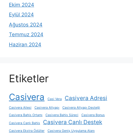
Ekim 2024
Eylül 2024
Ağustos 2024
Temmuz 2024
Haziran 2024
Etiketler
Casivera
Casivera Adresi
Casi Vera
Casivera Ailesi
Casivera Altyapı
Casivera Altyapı Desteği
Casivera Bahis Ortamı
Casivera Bahis Süreci
Casivera Bonus
Casivera Canlı Destek
Casivera Canlı Bahis
Casivera Ekstra Ödüller
Casivera Geniş Uygulama Alanı