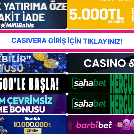
CASIVERA GİRİŞ İÇİN TIKLAYINIZ!