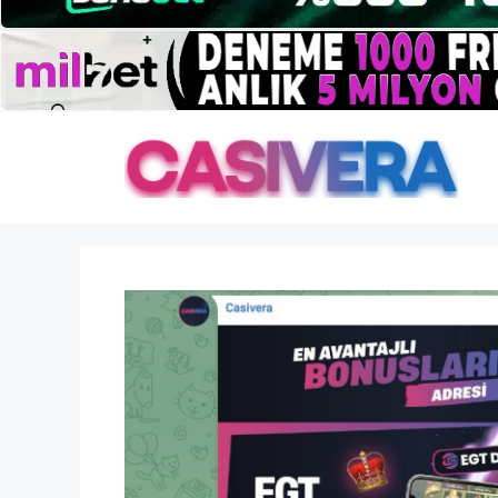
İçeriğe
atla