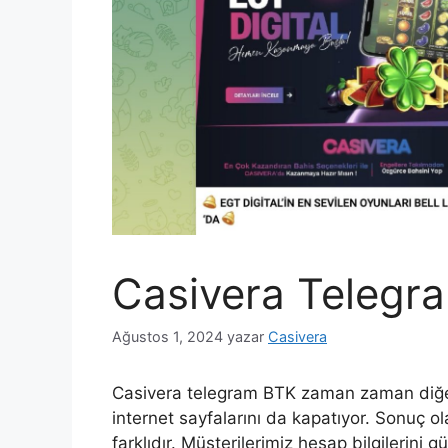
Casivera Telegr
Ağustos 1, 2024
yazar
Casivera
Casivera telegram BTK zaman zaman diğer ü
internet sayfalarını da kapatıyor. Sonuç o
farklıdır. Müşterilerimiz hesap bilgilerini 