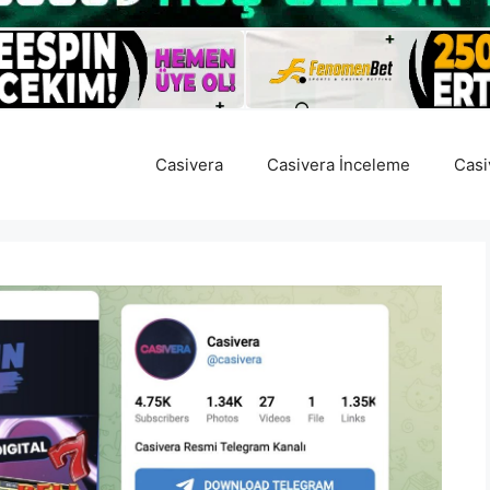
Casivera
Casivera İnceleme
Casi